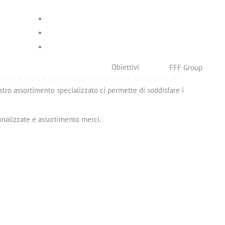
Obiettivi
FFF Group
zione, finitura e assemblaggio sono uniche, come pure le
stro assortimento specializzato ci permette di soddisfare i
onalizzate e assortimento merci.