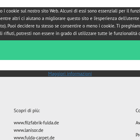
o i cookie sul nostro sito Web. Alcuni di essi sono essenziali per il fu
mentre altri ci aiutano a migliorare questo sito e l'esperienza dell'utente
to). Puoi decidere tu stesso se consentire o meno i cookie. Ti preghiam
li rifiuti, potresti non essere in grado di utilizzare tutte le funzionalità d
Maggiori informazioni
Scopri di più:
Co
www.filzfabrik-fulda.de
Av
www.lanisor.de
Pr
www.fulda-carpet.de