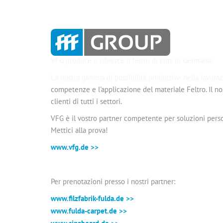
VFG produce e rifinisce il feltro di lana in Germania.
La nostra gamma di possibilità produttive nella lavora
competenze e l'applicazione del materiale Feltro. Il no
clienti di tutti i settori.
VFG è il vostro partner competente per soluzioni pers
Mettici alla prova!
www.vfg.de >>
Per prenotazioni presso i nostri partner:
www.filzfabrik-fulda.de >>
www.fulda-carpet.de >>