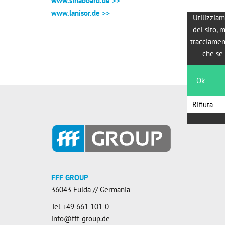
www.sinaboard.de >>
www.lanisor.de >>
Utilizziam
del sito, 
tracciamen
che se 
Ok
Rifiuta
FFF GROUP
36043 Fulda // Germania
Tel
+49 661 101-0
info@fff-group.de