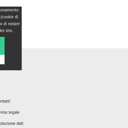
nzionamento
 (cookie di
o di notare
el sito.
ntatti
viso legale
otezione dati